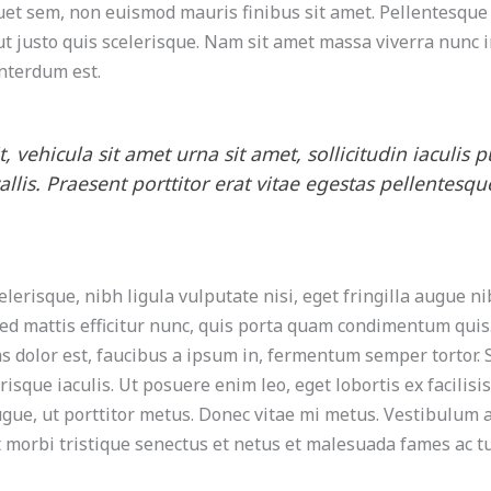
iquet sem, non euismod mauris finibus sit amet. Pellentesqu
 ut justo quis scelerisque. Nam sit amet massa viverra nunc
interdum est.
, vehicula sit amet urna sit amet, sollicitudin iaculis 
allis. Praesent porttitor erat vitae egestas pellentesqu
lerisque, nibh ligula vulputate nisi, eget fringilla augue ni
 Sed mattis efficitur nunc, quis porta quam condimentum quis.
as dolor est, faucibus a ipsum in, fermentum semper tortor.
erisque iaculis. Ut posuere enim leo, eget lobortis ex facilis
ugue, ut porttitor metus. Donec vitae mi metus. Vestibulum 
t morbi tristique senectus et netus et malesuada fames ac tu