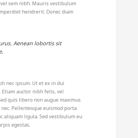
e vel sem nibh. Mauris vestibulum
 imperdiet hendrerit. Donec diam
purus. Aenean lobortis sit
e.
bh nec ipsum. Ut et ex in dui
 Etiam auctor nibh felis, vel
 Sed quis libero non augue maximus
is nec. Pellentesque euismod porta
ac aliquam ligula. Sed vestibulum eu
rpis egestas.