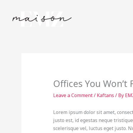
Skip
to
content
Offices You Won’t 
Leave a Comment
/
Kaftans
/ By
EM
Lorem ipsum dolor sit amet, consect
justo est, id egestas neque tristiqu
scelerisque vel, luctus eget justo. 